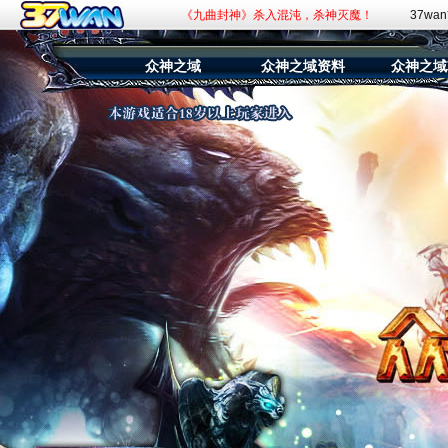
《九曲封神》杀入混沌，杀神灭魔！
37wa
《斗罗大陆：传承》百万福利抽奖活动！
众神之域
众神之域资料
众神之域
《赘婿》新游预约，火爆开启！