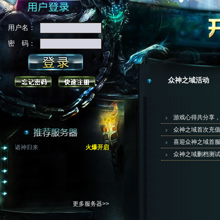
用户名：
密 码：
众神之域活动
游戏心得共分享
众神之域首次充
喜迎众神之域首服
诸神归来
火爆开启
众神之域删档测
更多服务器>>