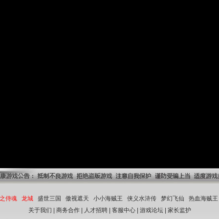
之侍魂
龙城
盛世三国
傲视遮天
小小海贼王
侠义水浒传
梦幻飞仙
热血海贼王
关于我们
|
商务合作
|
人才招聘
|
客服中心
|
游戏论坛
|
家长监护