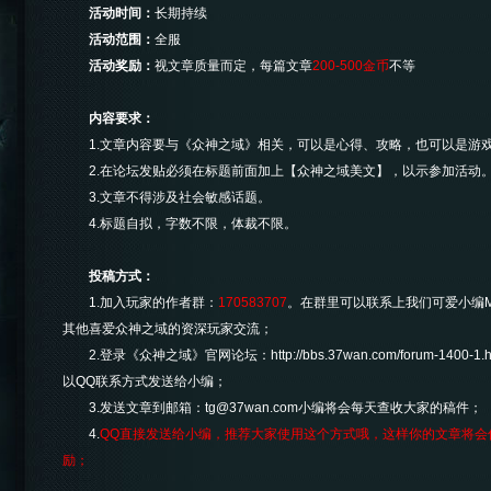
活动时间：
长期持续
活动范围：
全服
活动奖励：
视文章质量而定，每篇文章
200-500金币
不等
内容要求：
1.文章内容要与《众神之域》相关，可以是心得、攻略，也可以是游
2.在论坛发贴必须在标题前面加上【众神之域美文】，以示参加活动
3.文章不得涉及社会敏感话题。
4.标题自拟，字数不限，体裁不限。
投稿方式：
1.加入玩家的作者群：
170583707
。在群里可以联系上我们可爱小编
其他喜爱众神之域的资深玩家交流；
2.登录《众神之域》官网论坛：
http://bbs.37wan.com/forum-1400-1.h
以QQ联系方式发送给小编；
3.发送文章到邮箱：
tg@37wan.com
小编将会每天查收大家的稿件；
4.
QQ直接发送给小编，推荐大家使用这个方式哦，这样你的文章将会
励；