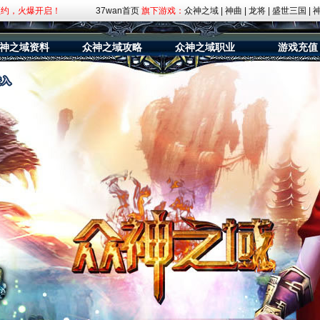
入混沌，杀神灭魔！
37wan首页
旗下游戏：
众神之域
|
神曲
|
龙将
|
盛世三国
|
》百万福利抽奖活动！
神之域资料
众神之域攻略
众神之域职业
游戏充值
预约，火爆开启！