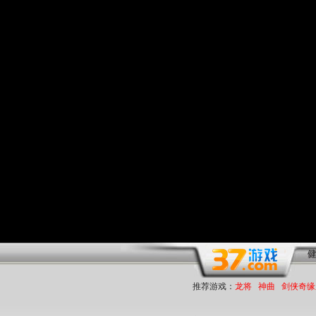
推荐游戏：
龙将
神曲
剑侠奇缘