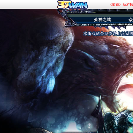
《九曲封神》杀
《斗罗大陆：传承
众神之域
众
《赘婿》新游