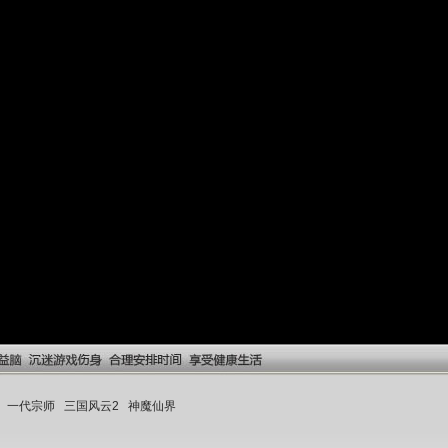
一代宗师
三国风云2
神魔仙界