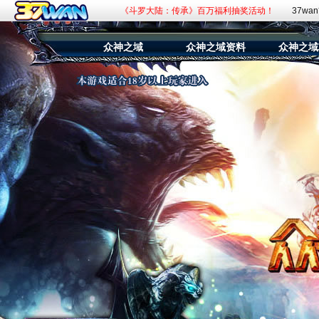
《斗罗大陆：传承》百万福利抽奖活动！
37wa
《赘婿》新游预约，火爆开启！
众神之域
众神之域资料
众神之域
《九曲封神》杀入混沌，杀神灭魔！