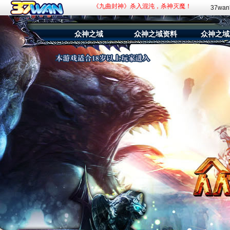
《斗罗大陆：传承》百万福利抽奖活动！
37wa
《赘婿》新游预约，火爆开启！
众神之域
众神之域资料
众神之域
《九曲封神》杀入混沌，杀神灭魔！