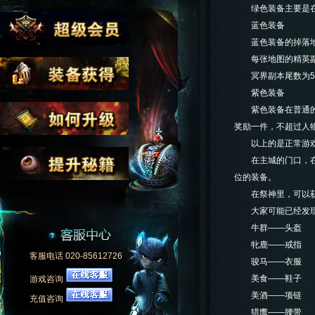
绿色装备主要是在场
蓝色装备
蓝色装备的掉落地
每张地图的精英副本
冥界副本尾数为5的
紫色装备
紫色装备在普通的场
奖励一件，不超过人
以上的是正常游戏过
在主城的门口，在祭
位的装备。
在祭神里，可以获得
大家可能已经发现
牛群——头盔
牝鹿——戒指
客服电话 020-85612726
骏马——衣服
美食——鞋子
游戏咨询
美酒——项链
充值咨询
猎鹰——腰带